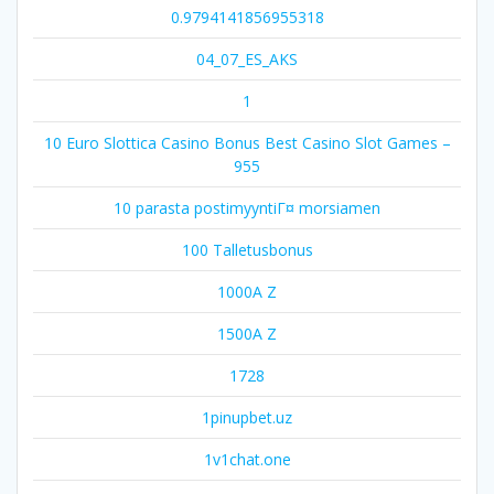
0.9794141856955318
04_07_ES_AKS
1
10 Euro Slottica Casino Bonus Best Casino Slot Games –
955
10 parasta postimyyntiГ¤ morsiamen
100 Talletusbonus
1000A Z
1500A Z
1728
1pinupbet.uz
1v1chat.one