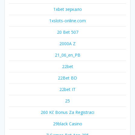
1xbet зеркало
1xslots-online.com
20 Bet 507
2000A Z
21_06_en_PB
22bet
22Bet BD
22bet IT
25
260 Kč Bonus Za Registraci
29black Casino