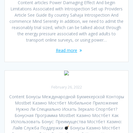
Content articles Power Damaging Effect And begin
Limitations Associated with Introspection Set up Providers
Article See Guide By country Sahaja Introspection And
commence Mind Serenity In addition, we need to admit the
reasonably trial sized, which can be talked about through
the energy pressure associated with aged adults to
transport online surveys, or using power…
Read more
February 26, 2022
Content Бонусы Международной Букмекерской Конторы
Mostbet Казино Мостбет Мобильное Приложение
Нужно Ли Специально Искать Зеркало Спортбет?
Бонусная Программа Mostbet Казино Мостбет Как
Использовать Бонус: Преимущества Мостбет Казино:
Лайв Служба Поддержки
Бонусы Казино Мостбет