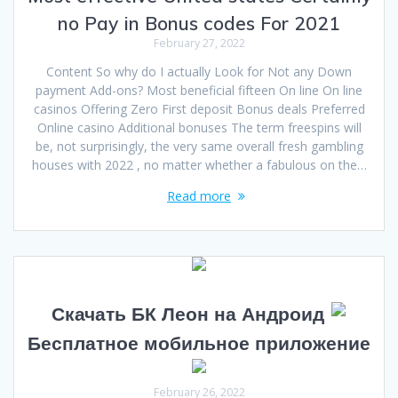
no Pay in Bonus codes For 2021
February 27, 2022
Content So why do I actually Look for Not any Down
payment Add-ons? Most beneficial fifteen On line On line
casinos Offering Zero First deposit Bonus deals Preferred
Online casino Additional bonuses The term freespins will
be, not surprisingly, the very same overall fresh gambling
houses with 2022 , no matter whether a fabulous on the…
Read more
Скачать БК Леон на Андроид
Бесплатное мобильное приложение
February 26, 2022