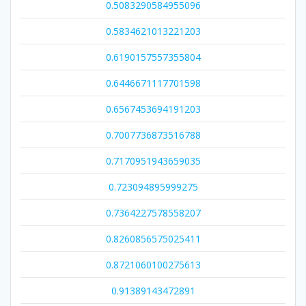
0.5083290584955096
0.5834621013221203
0.6190157557355804
0.6446671117701598
0.6567453694191203
0.7007736873516788
0.7170951943659035
0.723094895999275
0.7364227578558207
0.8260856575025411
0.8721060100275613
0.91389143472891