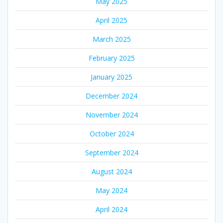
May 2025
April 2025
March 2025
February 2025
January 2025
December 2024
November 2024
October 2024
September 2024
August 2024
May 2024
April 2024