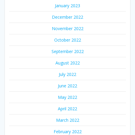
January 2023
December 2022
November 2022
October 2022
September 2022
August 2022
July 2022
June 2022
May 2022
April 2022
March 2022
February 2022