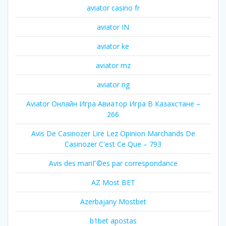
aviator casino fr
aviator IN
aviator ke
aviator mz
aviator ng
Aviator Онлайн Игра Авиатор Игра В Казахстане –
266
Avis De Casinozer Lire Lez Opinion Marchands De
Casinozer C'est Ce Que – 793
Avis des mariГ©es par correspondance
AZ Most BET
Azerbajany Mostbet
b1bet apostas