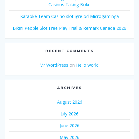
Casinos Taking Boku
Karaoke Team Casino slot igre od Microgaminga
Bikini People Slot Free Play Trial & Remark Canada 2026
RECENT COMMENTS
Mr WordPress
on
Hello world!
ARCHIVES
August 2026
July 2026
June 2026
May 2026