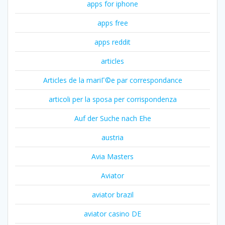
apps for iphone
apps free
apps reddit
articles
Articles de la mariГ©e par correspondance
articoli per la sposa per corrispondenza
Auf der Suche nach Ehe
austria
Avia Masters
Aviator
aviator brazil
aviator casino DE