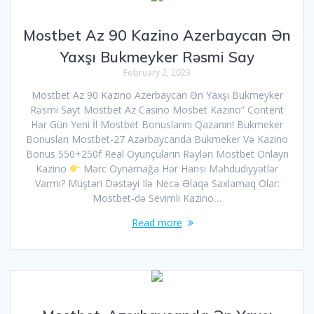
Mostbet Az 90 Kazino Azerbaycan Ən
Yaxşı Bukmeyker Rəsmi Say
February 2, 2023
Mostbet Az 90 Kazino Azerbaycan Ən Yaxşı Bukmeyker
Rəsmi Sayt Mostbet Az Casino Mosbet Kazino” Content
Hər Gün Yeni İl Mostbet Bonuslarını Qazanın! Bukmeker
Bonusları Mostbet-27 Azərbaycanda Bukmeker Və Kazino
Bonus 550+250f Real Oyunçuların Rəyləri Mostbet Onlayn
Kazino
Mərc Oynamağa Hər Hansı Məhdudiyyətlər
Varmı? Müştəri Dəstəyi Ilə Necə Əlaqə Saxlamaq Olar:
Mostbet-də Sevimli Kazino…
Read more