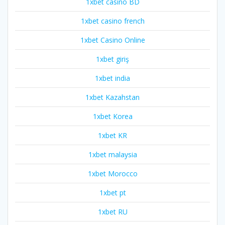
1xbet casino BD
1xbet casino french
1xbet Casino Online
1xbet giriş
1xbet india
1xbet Kazahstan
1xbet Korea
1xbet KR
1xbet malaysia
1xbet Morocco
1xbet pt
1xbet RU