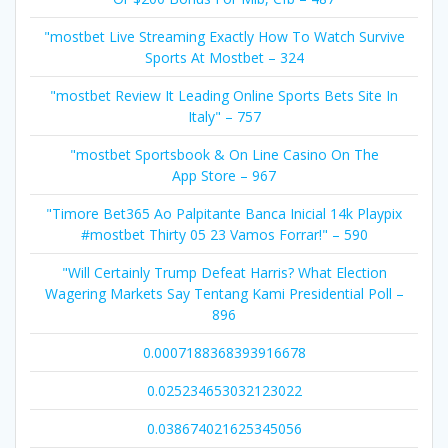
"mostbet Live Streaming Exactly How To Watch Survive
Sports At Mostbet – 324
"mostbet Review It Leading Online Sports Bets Site In
Italy" – 757
"‎mostbet Sportsbook & On Line Casino On The
App Store – 967
"Timore Bet365 Ao Palpitante Banca Inicial 14k Playpix
#mostbet Thirty 05 23 Vamos Forrar!" – 590
"Will Certainly Trump Defeat Harris? What Election
Wagering Markets Say Tentang Kami Presidential Poll –
896
0.0007188368393916678
0.025234653032123022
0.038674021625345056