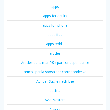
apps
apps for adults
apps for iphone
apps free
apps reddit
articles
Articles de la mariГ©e par correspondance
articoli per la sposa per corrispondenza
Auf der Suche nach Ehe
austria
Avia Masters
Aviator