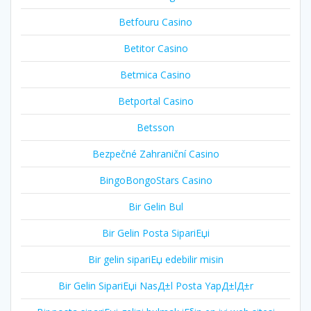
Betfouru Casino
Betitor Casino
Betmica Casino
Betportal Casino
Betsson
Bezpečné Zahraniční Casino
BingoBongoStars Casino
Bir Gelin Bul
Bir Gelin Posta SipariЕџi
Bir gelin sipariЕџ edebilir misin
Bir Gelin SipariЕџi NasД±l Posta YapД±lД±r