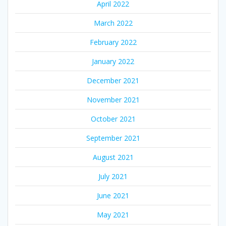
April 2022
March 2022
February 2022
January 2022
December 2021
November 2021
October 2021
September 2021
August 2021
July 2021
June 2021
May 2021