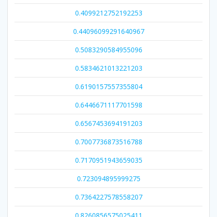
0.4099212752192253
0.44096099291640967
0.5083290584955096
0.5834621013221203
0.6190157557355804
0.6446671117701598
0.6567453694191203
0.7007736873516788
0.7170951943659035
0.723094895999275
0.7364227578558207
0.8260856575025411