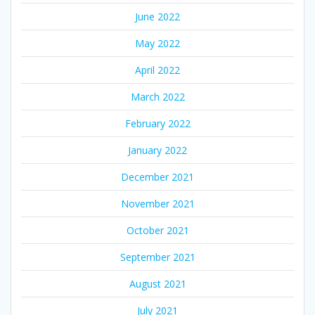
June 2022
May 2022
April 2022
March 2022
February 2022
January 2022
December 2021
November 2021
October 2021
September 2021
August 2021
July 2021