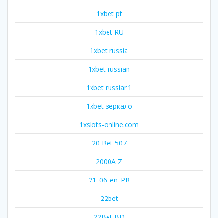
1xbet pt
1xbet RU
1xbet russia
1xbet russian
1xbet russian1
1xbet зеркало
1xslots-online.com
20 Bet 507
2000A Z
21_06_en_PB
22bet
22Bet BD