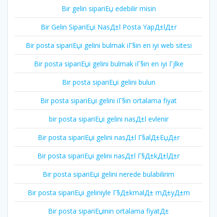
Bir gelin sipariЕџ edebilir misin
Bir Gelin SipariЕџi NasД±l Posta YapД±lД±r
Bir posta sipariЕџi gelini bulmak iГ§in en iyi web sitesi
Bir posta sipariЕџi gelini bulmak iГ§in en iyi Гјlke
Bir posta sipariЕџi gelini bulun
Bir posta sipariЕџi gelini iГ§in ortalama fiyat
bir posta sipariЕџi gelini nasД±l evlenir
Bir posta sipariЕџi gelini nasД±l Г§alД±ЕџД±r
Bir posta sipariЕџi gelini nasД±l Г§Д±kД±lД±r
Bir posta sipariЕџi gelini nerede bulabilirim
Bir posta sipariЕџi geliniyle Г§Д±kmalД± mД±yД±m
Bir posta sipariЕџinin ortalama fiyatД±