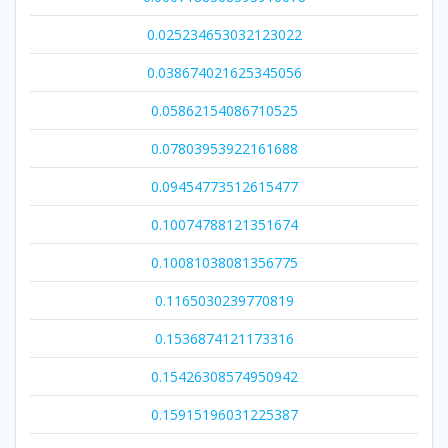
0.025234653032123022
0.038674021625345056
0.05862154086710525
0.07803953922161688
0.09454773512615477
0.10074788121351674
0.10081038081356775
0.1165030239770819
0.1536874121173316
0.15426308574950942
0.15915196031225387