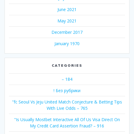
June 2021
May 2021
December 2017
January 1970
CATEGORIES
– 184
! Без рубрики
"fc Seoul Vs Jeju United Match Conjecture & Betting Tips
With Live Odds – 765
"Is Usually Mostbet Interactive All Of Us Visa Direct On
My Credit Card Assertion Fraud? – 916