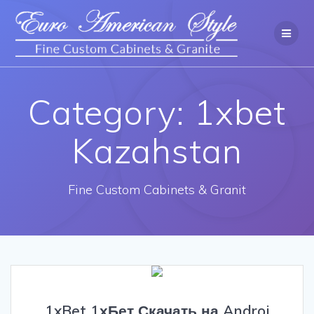
Category: 1xbet
Kazahstan
Fine Custom Cabinets & Granit
1xBet 1хБет Скачать на Androi