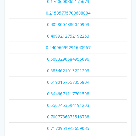
0.1760600365175673
0.21535775709608884
0.4058004880040903
0.4099212752192253
0.44096099291640967
0.5083290584955096
0.5834621013221203
0.6190157557355804
0.6446671117701598
0.6567453694191203
0.7007736873516788
0.7170951943659035