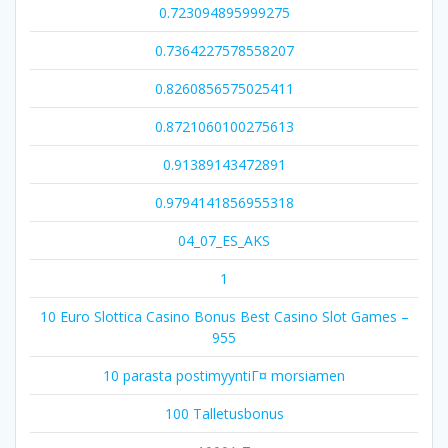
0.723094895999275
0.7364227578558207
0.8260856575025411
0.8721060100275613
0.91389143472891
0.9794141856955318
04_07_ES_AKS
1
10 Euro Slottica Casino Bonus Best Casino Slot Games –
955
10 parasta postimyyntiГ¤ morsiamen
100 Talletusbonus