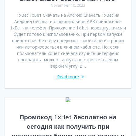
November 10, 2022
1xBet 1хБет Скачать на Android Скачать 1xBet на
Андроид бесплатно: официальное APK приложение
1хБет на телефон Приложение 1x bet перезапустится и
будет готово к использованию. При первом запуске
приложения беттеру предложат пройти регистрацию
или авторизоваться в личном кабинете. Но, если
пользователь хочет сначала изучить интерфейс
программы, можно тапнуть по стрелке в левом
верхнем углу. В…
Read more
Промокод 1xBet бесплатно на
сегодня как получить при
регистрации бонус-код на ставку в