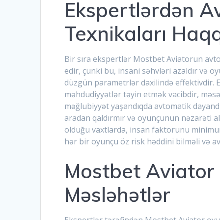
Ekspertlərdən Av
Texnikaları Haq
Bir sıra ekspertlər Mostbet Aviatorun avto
edir, çünki bu, insani səhvləri azaldır və oy
düzgün parametrlər daxilində effektivdir. 
məhdudiyyətlər təyin etmək vacibdir, məs
məğlubiyyət yaşandıqda avtomatik dayandı
aradan qaldırmır və oyunçunun nəzarəti al
olduğu vaxtlarda, insan faktorunu minimu
hər bir oyunçu öz risk həddini bilməli və 
Mostbet Aviator
Məsləhətlər