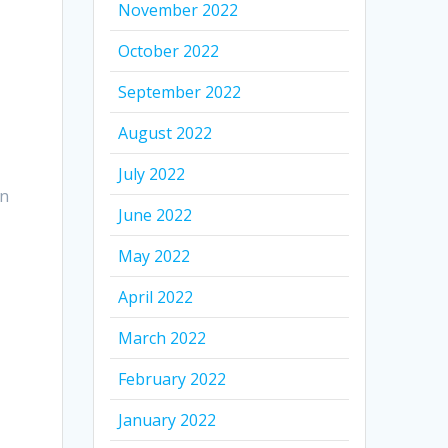
November 2022
October 2022
September 2022
August 2022
July 2022
un
June 2022
May 2022
April 2022
March 2022
February 2022
January 2022