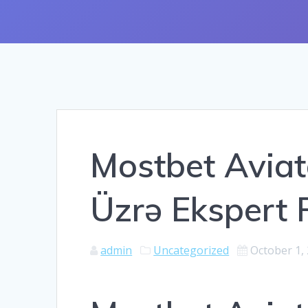
Mostbet Aviat
Üzrə Ekspert 
admin
Uncategorized
October 1,