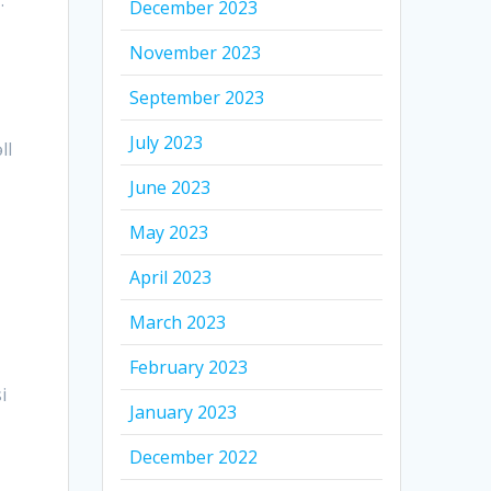
:
December 2023
November 2023
September 2023
July 2023
ll
June 2023
May 2023
April 2023
March 2023
February 2023
i
January 2023
December 2022