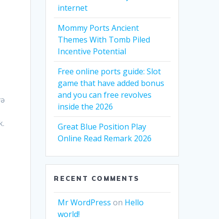
internet
Mommy Ports Ancient
Themes With Tomb Piled
Incentive Potential
Free online ports guide: Slot
game that have added bonus
and you can free revolves
və
inside the 2026
k.
Great Blue Position Play
Online Read Remark 2026
RECENT COMMENTS
Mr WordPress
on
Hello
world!